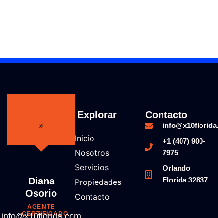
Explorar
Contacto
info@x10florid
Inicio
+1 (407) 900-
Nosotros
7975
Servicios
Orlando
Diana
Florida 32837
Propiedades
Osorio
Contacto
AGENTE
CERTIFICADO
info@x10florida.com