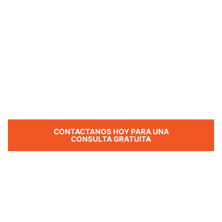
EXPERTOS EN INVERSIÓN INMOBILIARIA EN EL ESTADO
DE LA FLORIDA
Haz tu Sueño
Realidad
CONTACTANOS HOY PARA UNA
CONSULTA GRATUITA