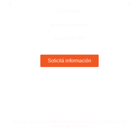
2 1/2 Baños
Nueva Construcción
Desde $295.990*
Solicitá información
Somos agentes certificados regulados por entidades del
estado de la florida